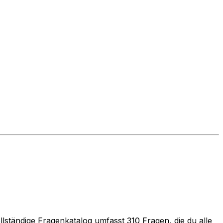
llständige Fragenkatalog umfasst
310
Fragen, die du alle