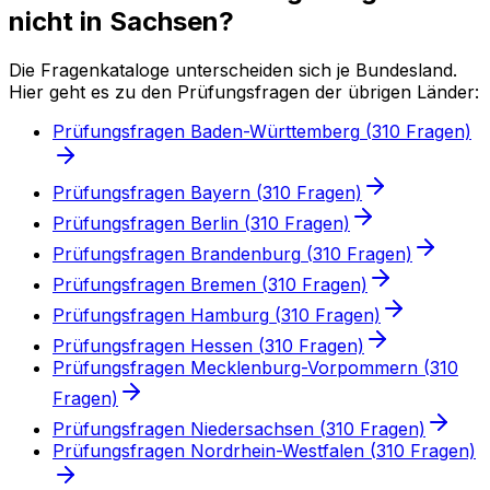
nicht in Sachsen?
Die Fragenkataloge unterscheiden sich je Bundesland.
Hier geht es zu den Prüfungsfragen der übrigen Länder:
Prüfungsfragen
Baden-Württemberg
(
310
Fragen)
Prüfungsfragen
Bayern
(
310
Fragen)
Prüfungsfragen
Berlin
(
310
Fragen)
Prüfungsfragen
Brandenburg
(
310
Fragen)
Prüfungsfragen
Bremen
(
310
Fragen)
Prüfungsfragen
Hamburg
(
310
Fragen)
Prüfungsfragen
Hessen
(
310
Fragen)
Prüfungsfragen
Mecklenburg-Vorpommern
(
310
Fragen)
Prüfungsfragen
Niedersachsen
(
310
Fragen)
Prüfungsfragen
Nordrhein-Westfalen
(
310
Fragen)